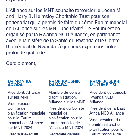
L'Alliance sur les MNT souhaite remercier le Leona M.
and Harry B. Helmsley Charitable Trust pour son
partenariat qui a permis de faire du 4ème Forum mondial
de l'Alliance sur les MNT une réalité. Le Forum est co-
organisé par la Rwanda NCD Alliance, en partenariat
avec le Ministère de la Santé du Rwanda et le Centre
Biomédical du Rwanda, à qui nous exprimons notre
profonde gratitude.
Cordialement,
DR MONIKA
PROF. KAUSHIK
PROF. JOSEPH
ARORA
RAMAIYA
MUCUMBITSI
Président, Alliance
Membre du conseil
Président du conseil,
sur les MNT
d'administration,
Rwanda NCD
Alliance sur les MNT
Alliance
Vice-président,
Comité de
Président du Comité
Président de la East
planification mondiale
mondial de
Africa NCD Alliance
pour le Forum
planification pour le
Vice-président du
mondial de l'Alliance
Forum mondial de
comité national de
sur MNT 2024
l'Alliance MNT 2024
planification pour le
Directeur exécutif,
Secrétaire général
Forum mondial de