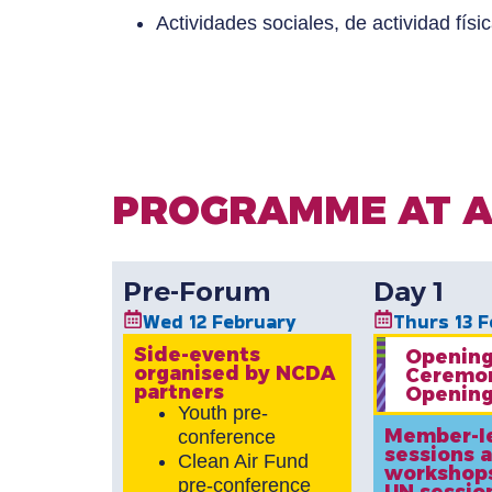
Actividades sociales, de actividad físi
PROGRAMME AT A
Pre-Forum
Day 1
Wed 12 February
Thurs 13 F
Side-events
Openin
organised by NCDA
Ceremo
partners
Opening
Youth pre-
Member-l
conference
sessions 
Clean Air Fund
workshop
pre-conference
UN sessio