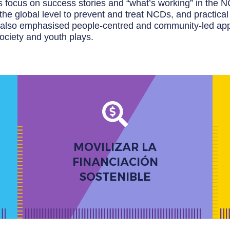
 focus on success stories and “what’s working” in the
the global level to prevent and treat NCDs, and practica
It also emphasised people-centred and community-led app
society and youth plays.
Enfatizar la necesidad de invertir recursos
adecuados, predecibles y sostenidos para las
MOVILIZAR LA
ENT, este tema explora varios aspectos del
FINANCIACIÓN
financiamiento.
SOSTENIBLE