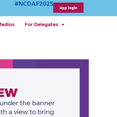
#NCDAF2025
App login
Medios
For Delegates
IEW
 under the banner
h a view to bring