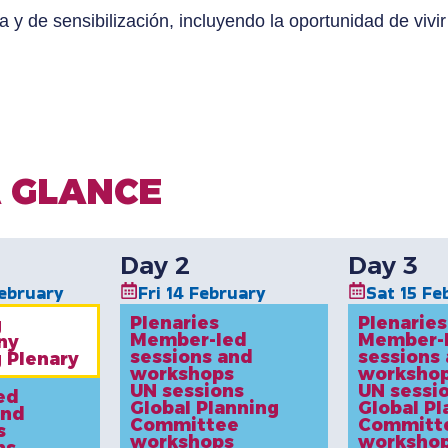
ca y de sensibilización, incluyendo la oportunidad de vivir
 GLANCE
Day 2
Day 3
ebruary
Fri 14 February
Sat 15 Fe
Plenaries
Plenaries
g
Member-led
Member-
ny
sessions and
sessions
 Plenary
workshops
worksho
UN sessions
UN sessi
ed
Global Planning
Global Pl
and
Committee
Committ
s
workshops
worksho
ns