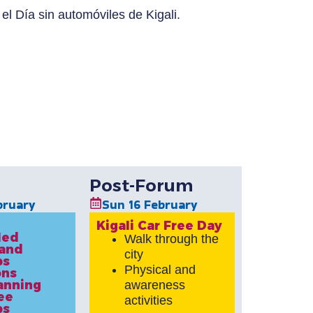
 el Día sin automóviles de Kigali.
Post-Forum
bruary
Sun 16 February
Kigali Car Free Day
led
Walk through the
 and
city
ps
Physical and
ons
anning
awareness
ee
activities
ps