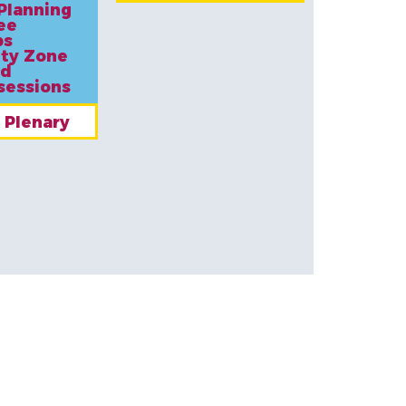
Planning
ee
ps
ty Zone
ed
 sessions
 Plenary