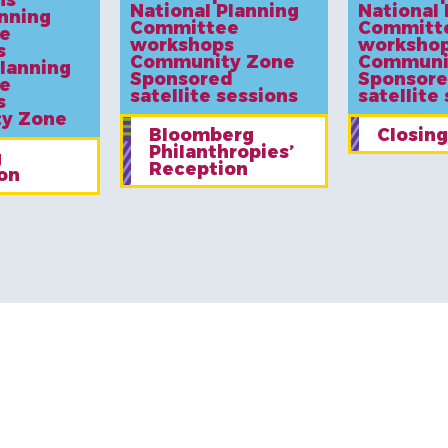
National Planning
National 
anning
Committee
Committ
e
workshops
worksho
s
Community Zone
Communi
Planning
Sponsored
Sponsor
e
satellite sessions
satellite
s
y Zone
Bloomberg
Closing
Philanthropies’
g
Reception
on