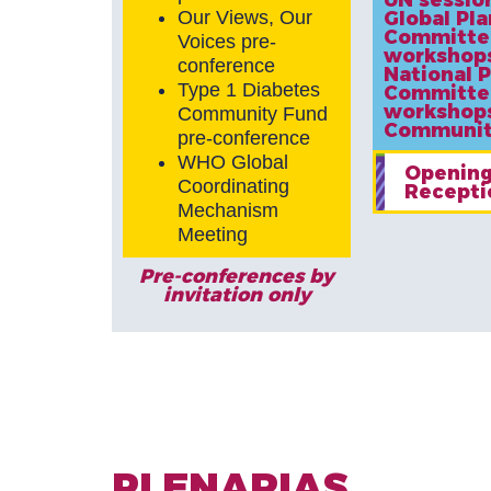
Our Views, Our
Global Pl
Committe
Voices pre-
workshop
conference
National 
Type 1 Diabetes
Committe
workshop
Community Fund
Communit
pre-conference
WHO Global
Openin
Coordinating
Recepti
Mechanism
Meeting
Pre-conferences by
invitation only
PLENARIAS