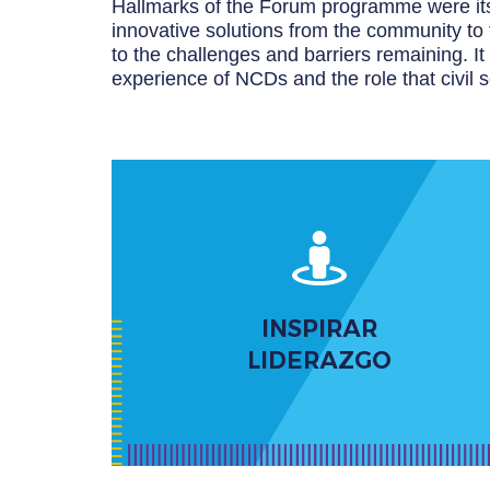
Hallmarks of the Forum programme were its
innovative solutions from the community to 
to the challenges and barriers remaining. 
experience of NCDs and the role that civil 
Alentar acciones audaces para promover
políticas y soluciones destinadas a promover la
INSPIRAR
salud, salvar vidas y proteger los derechos.
LIDERAZGO