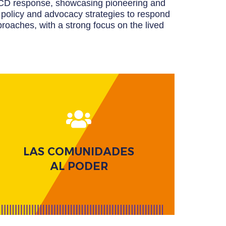
 NCD response, showcasing pioneering and
l policy and advocacy strategies to respond
roaches, with a strong focus on the lived
Centrarse en fortalecer a las comunidades para
LAS COMUNIDADES
impulsar el cambio en la respuesta a las ENT.
AL PODER