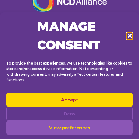
31-33 Avenue Giuseppe Motta
1202 Ginebra • Suiza
MANAGE
CONSENT
KN8 Ave 27
To provide the best experiences, we use technologies like cookies to
Kigali • Ruanda
store and/or access device information. Not consenting or
withdrawing consent, may adversely affect certain features and
functions.
KCC (Centro de Convenciones de Kigali)
KG 2 Roundabout • Kigali, Ruanda
Accept
Deny
View preferences
POLÍTICA DE PRIVACIDAD
CONDICIONES DE USO
SITIO POR LA SUPÉRETTE